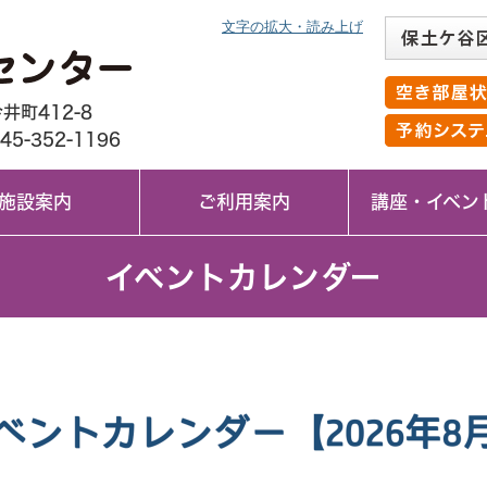
文字の拡大・読み上げ
保土ケ谷
横浜市ほ
横浜市西
横浜市初
横浜市今
桜ケ丘コ
上菅田笹
川島町公
瀬戸ケ谷
帷子小学
くぬぎ台
上菅田笹
峯小学校
＜閉館＞
井町412-8
45-352-1196
施設案内
ご利用案内
講座・イベン
イベントカレンダー